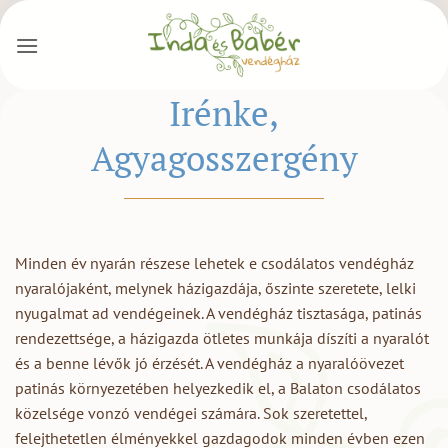
Skip
to
content
Irénke,
Agyagosszergény
Minden év nyarán részese lehetek e csodálatos vendégház
nyaralójaként, melynek házigazdája, őszinte szeretete, lelki
nyugalmat ad vendégeinek. A vendégház tisztasága, patinás
rendezettsége, a házigazda ötletes munkája díszíti a nyaralót
és a benne lévők jó érzését. A vendégház a nyaralóövezet
patinás környezetében helyezkedik el, a Balaton csodálatos
közelsége vonzó vendégei számára. Sok szeretettel,
felejthetetlen élményekkel gazdagodok minden évben ezen